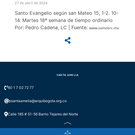
27 de abril de 2024
Santo Evangelio según san Mateo 15, 1-2. 10-
14. Martes 18ª semana de tiempo ordinario
Por: Pedro Cadena, LC | Fuente:
www.somosrc.mx
SANTA AMELIA
60 1 7 02 72 77
psantaamelia@arquibogota.org.co
Calle 185 # 51-56 Barrio Tejares del Norte