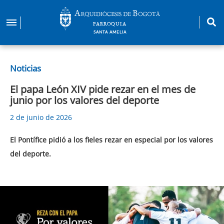
Pasar
al
PARROQUIA
contenido
SANTA AMELIA
principal
Noticias
El papa León XIV pide rezar en el mes de
junio por los valores del deporte
2 de junio de 2026
El Pontífice pidió a los fieles rezar en especial por los valores
del deporte.